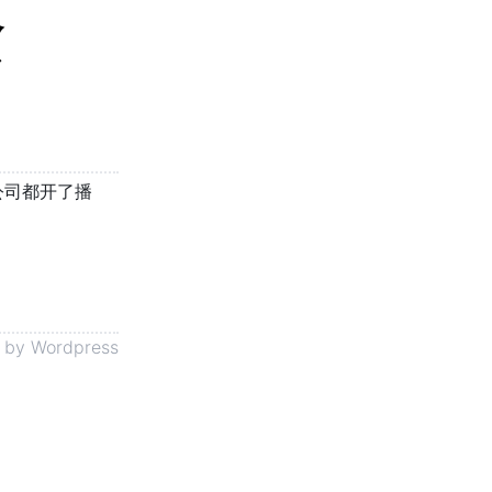
念
公司都开了播
 by
Wordpress